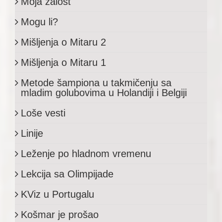
Moja žalost
Mogu li?
Mišljenja o Mitaru 2
Mišljenja o Mitaru 1
Metode šampiona u takmičenju sa
mladim golubovima u Holandiji i Belgiji
Loše vesti
Linije
Leženje po hladnom vremenu
Lekcija sa Olimpijade
KViz u Portugalu
Košmar je prošao