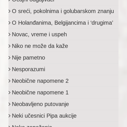
O sreći, pokolnima i golubarskom znanju
O Holanđanima, Belgijancima i ‘drugima’
Novac, vreme i uspeh
Niko ne može da kaže
Nije pametno
Nesporazumi
Neobične napomene 2
Neobične napomene 1
Neobavljeno putovanje
Neki učesnici Pipa aukcije