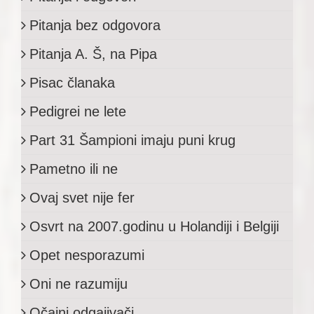
Pitanja bez odgovora
Pitanja A. Š, na Pipa
Pisac članaka
Pedigrei ne lete
Part 31 Šampioni imaju puni krug
Pametno ili ne
Ovaj svet nije fer
Osvrt na 2007.godinu u Holandiji i Belgiji
Opet nesporazumi
Oni ne razumiju
Očajni odgajivači