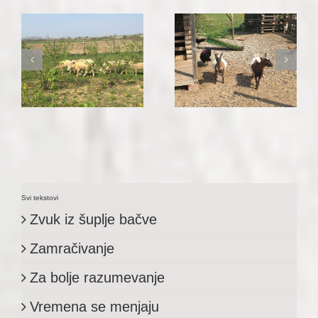
Imo´ sam stašnog
Kozice
petla
Svi tekstovi
Zvuk iz šuplje bačve
Zamračivanje
Za bolje razumevanje
Vremena se menjaju