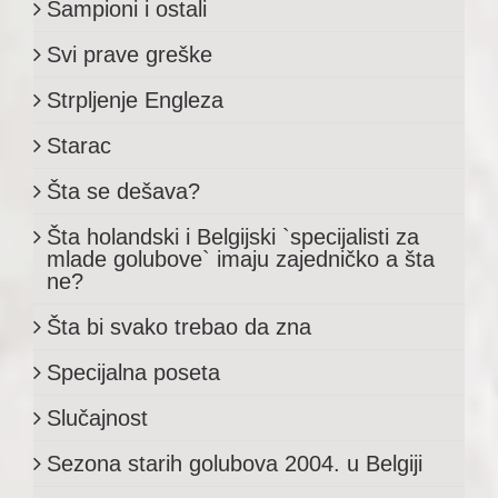
Šampioni i ostali
Svi prave greške
Strpljenje Engleza
Starac
Šta se dešava?
Šta holandski i Belgijski `specijalisti za
mlade golubove` imaju zajedničko a šta
ne?
Šta bi svako trebao da zna
Specijalna poseta
Slučajnost
Sezona starih golubova 2004. u Belgiji