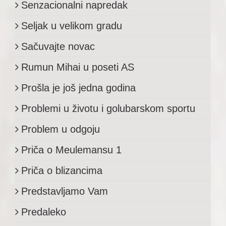
Senzacionalni napredak
Seljak u velikom gradu
Sačuvajte novac
Rumun Mihai u poseti AS
Prošla je još jedna godina
Problemi u životu i golubarskom sportu
Problem u odgoju
Priča o Meulemansu 1
Priča o blizancima
Predstavljamo Vam
Predaleko