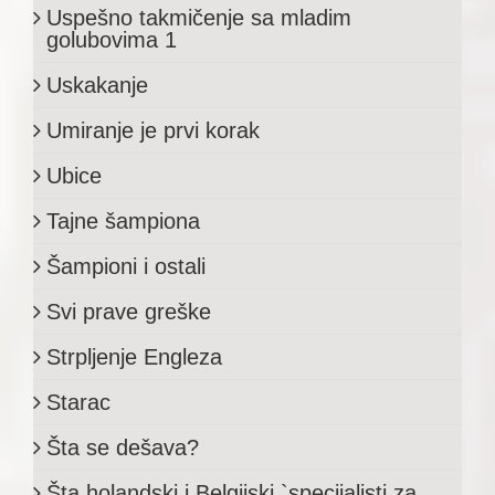
Uspešno takmičenje sa mladim
golubovima 1
Uskakanje
Umiranje je prvi korak
Ubice
Tajne šampiona
Šampioni i ostali
Svi prave greške
Strpljenje Engleza
Starac
Šta se dešava?
Šta holandski i Belgijski `specijalisti za