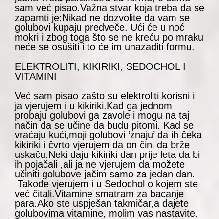
sam već pisao.Važna stvar koja treba da se
zapamti je:Nikad ne dozvolite da vam se
golubovi kupaju predveče. Ući će u noć
mokri i zbog toga što se ne kreću po mraku
neće se osušiti i to će im unazaditi formu.
ELEKTROLITI, KIKIRIKI, SEDOCHOL I
VITAMINI
Već sam pisao zašto su elektroliti korisni i
ja vjerujem i u kikiriki.Kad ga jednom
probaju golubovi ga zavole i mogu na taj
način da se učine da budu pitomi. Kad se
vraćaju kući,moji golubovi ‘znaju’ da ih čeka
kikiriki i čvrto vjerujem da on čini da brže
uskaču.Neki daju kikiriki dan prije leta da bi
ih pojačali ,ali ja ne vjerujem da možete
učiniti golubove jačim samo za jedan dan.
Takođe vjerujem i u Sedochol o kojem ste
već čitali.Vitamine smatram za bacanje
para.Ako ste uspješan takmičar,a dajete
golubovima vitamine, molim vas nastavite.