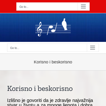
Skip
to
Go to...
content
Go to...
Korisno i beskorisno
Korisno i beskorisno
Izlišno je govoriti da je zdravlje najvažnija
stvar u životu,a za mnoge ljepota i dobra