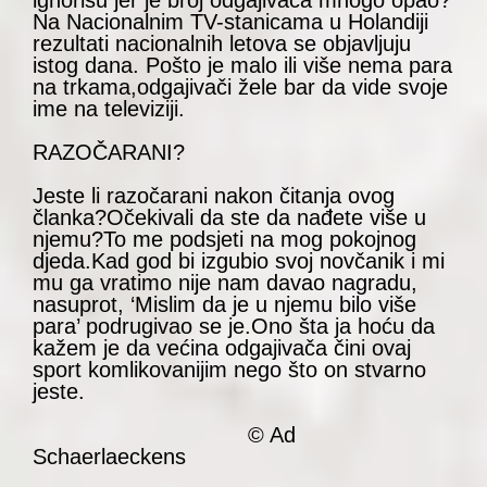
ignorišu jer je broj odgajivača mnogo opao?
Na Nacionalnim TV-stanicama u Holandiji
rezultati nacionalnih letova se objavljuju
istog dana. Pošto je malo ili više nema para
na trkama,odgajivači žele bar da vide svoje
ime na televiziji.
RAZOČARANI?
Jeste li razočarani nakon čitanja ovog
članka?Očekivali da ste da nađete više u
njemu?To me podsjeti na mog pokojnog
djeda.Kad god bi izgubio svoj novčanik i mi
mu ga vratimo nije nam davao nagradu,
nasuprot, ‘Mislim da je u njemu bilo više
para’ podrugivao se je.Ono šta ja hoću da
kažem je da većina odgajivača čini ovaj
sport komlikovanijim nego što on stvarno
jeste.
© Ad
Schaerlaeckens