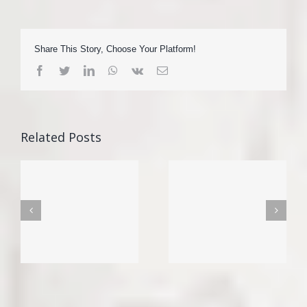
Share This Story, Choose Your Platform!
Facebook
Twitter
LinkedIn
WhatsApp
Vk
Email
Related Posts
e
Zamračivanje
Za bolje razumevanje