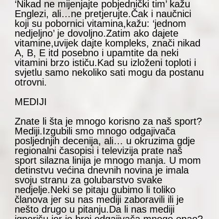
‘Nikad ne mijenjajte pobjednički tim’ kažu
Englezi, ali…ne pretjerujte.Čak i naučnici
koji su pobornici vitamina,kažu: ‘jednom
nedjeljno’ je dovoljno.Zatim ako dajete
vitamine,uvijek dajte kompleks, znači nikad
A, B, E itd posebno i upamtite da neki
vitamini brzo ističu.Kad su izloženi toploti i
svjetlu samo nekoliko sati mogu da postanu
otrovni.
MEDIJI
Znate li šta je mnogo korisno za naš sport?
Mediji.Izgubili smo mnogo odgajivača
posljednjih decenija, ali… u okruzima gdje
regionalni časopisi i televizija prate naš
sport silazna linija je mnogo manja. U mom
detinstvu većina dnevnih novina je imala
svoju stranu za golubarstvo svake
nedjelje.Neki se pitaju gubimo li toliko
članova jer su nas mediji zaboravili ili je
nešto drugo u pitanju.Da li nas mediji