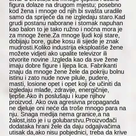
figura dolaze na drugom mjestu; posebno
kod žena i mnoge od njih bi svašta uradile
samo da spriječe da ne izgledaju staro.Kad
grudi postanu naborane i stomak napuhan
kao balon to je tako ružno i noćna mora je
za mnoge žene.Za mnoge ljudi koji stare,
dobijaju bore, gube kosu ili sijede je znak
mudrosti.Koliko industrija eksploatiše žene
možete vidjeti ako upalite televizor ili
otvorite novine .Izgleda kao da sve žene
imaju dobre figure i lijepa lica. Fabrikanti
znaju da mnoge žene žele da pokriju bolnu
istinu i zato nude nove pilule, pudere,
masti, losione opet i opet koji će učiniti da
izgledaju mlađe, zdravije, energičnije,
ljepše.Ako ih poslušaju i kupe njihov
proizvod. Ako ova agresivna propaganda
ne djeluje oni neće da troše mnogo para na
nju. Snaga medija nema granice,a na
žalost,isto je i u golubarstvu.Proizvođači
dodataka hrani žele da daju odgajivačima
utisak da,ako nisu pobjednici, treba da krive