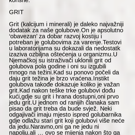
korisne.
GRIT
Grit (kalcijum i minerali) je daleko najvažniji
dodatak za naše golubove.On je apsolutno
‘obavezan’ za dobar razvoj kostiju i
potreban je golubovima za varenje.Testovi
u laboratorijama su dokazali da nedostatk
izaziva ozbiljna oštećenja u organizmu.U
Njemačkoj su istraživači uklonili grit od
golubova pola godine i oni su izgubili
mnogo na težini.Kad su ponovo počeli da
daju grit težina je brzo vraćena.Instikt
golubova takođe dokazuje koliko je važan
grit.Kad nakon teške trke golubovi dođu
kući,gdje su grit i hrana dostupni,oni prvo
jedu grit.U jednom od ranijih članaka sam
pisao da grit treba da bude svjež. Neki
odgajivači imaju mjesto ispred golubarnika
gdje odlažu stari grit koji golubovi više neće
da jedu.Naravno,oni ga ne jedu ni
napolju,ali … ovo se mijenja nakon što ga