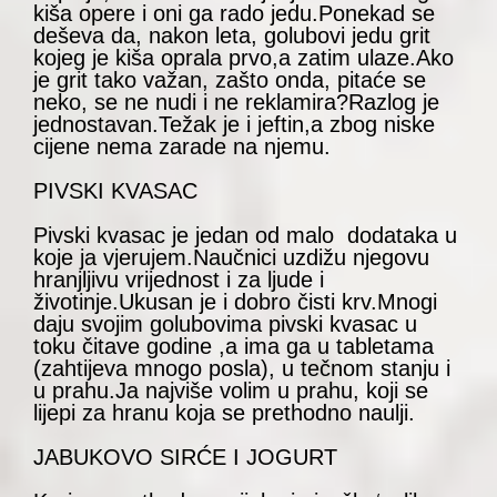
kiša opere i oni ga rado jedu.Ponekad se
deševa da, nakon leta, golubovi jedu grit
kojeg je kiša oprala prvo,a zatim ulaze.Ako
je grit tako važan, zašto onda, pitaće se
neko, se ne nudi i ne reklamira?Razlog je
jednostavan.Težak je i jeftin,a zbog niske
cijene nema zarade na njemu.
PIVSKI KVASAC
Pivski kvasac je jedan od malo dodataka u
koje ja vjerujem.Naučnici uzdižu njegovu
hranjljivu vrijednost i za ljude i
životinje.Ukusan je i dobro čisti krv.Mnogi
daju svojim golubovima pivski kvasac u
toku čitave godine ,a ima ga u tabletama
(zahtijeva mnogo posla), u tečnom stanju i
u prahu.Ja najviše volim u prahu, koji se
lijepi za hranu koja se prethodno naulji.
JABUKOVO SIRĆE I JOGURT