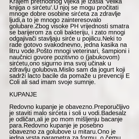
Krajem prethodnog vijeka je izašla ‘velika
knjiga o sirćetu’.U njoj se mogu pročitati
mnoge dobre osobine sirćeta za zdravlje
ljudi,a to je mnogo zainteresovalo
golubare.Zbog visoke PH vrijednosti smatra
se barijerom za coli bakteriju, i zato mnogi
odgajivači stavljaju sirće u pojilicu.Neki to
rade gotovo svakodnevno, jedna kasika na
litru vode.Pošto mnogi veterinari, šampioni i
naučnici govore pozitivno o (jabukovom)
sirćetu,ono sigurno ima svoj učinak u
zdravlju golubova.Mislio sam da jogurt koji
sadrži lacto bacile da pomaže u prevenciji E
Coli ali sad imam svoje sumnje.
KUPANJE
Redovno kupanje je obavezno.Preporučljivo
je staviti malo sirćeta i soli u vodi.Badesalz
je odličan,ali je po mom mišljenju bacanje
para.Redovno kupanje je posebno
obavezno za golubove u mitaru.Ono je
jedna vrsta parametra za formu, o čemu