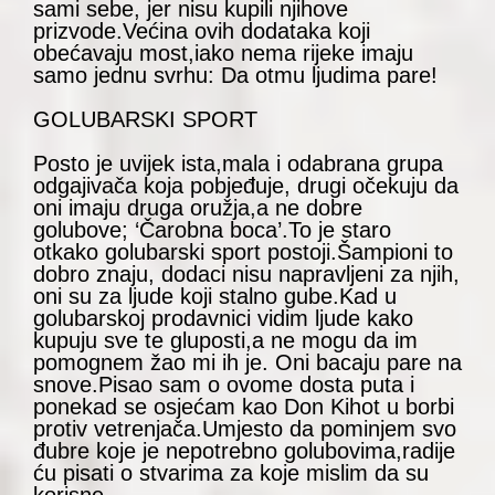
sami sebe, jer nisu kupili njihove
prizvode.Većina ovih dodataka koji
obećavaju most,iako nema rijeke imaju
samo jednu svrhu: Da otmu ljudima pare!
GOLUBARSKI SPORT
Posto je uvijek ista,mala i odabrana grupa
odgajivača koja pobjeđuje, drugi očekuju da
oni imaju druga oružja,a ne dobre
golubove; ‘Čarobna boca’.To je staro
otkako golubarski sport postoji.Šampioni to
dobro znaju, dodaci nisu napravljeni za njih,
oni su za ljude koji stalno gube.Kad u
golubarskoj prodavnici vidim ljude kako
kupuju sve te gluposti,a ne mogu da im
pomognem žao mi ih je. Oni bacaju pare na
snove.Pisao sam o ovome dosta puta i
ponekad se osjećam kao Don Kihot u borbi
protiv vetrenjača.Umjesto da pominjem svo
đubre koje je nepotrebno golubovima,radije
ću pisati o stvarima za koje mislim da su