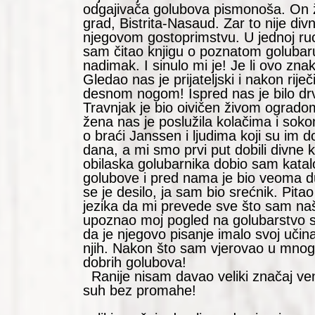
odgajivača golubova pismonoša. On ž
grad, Bistrita-Nasaud. Zar to nije di
njegovom gostoprimstvu. U jednoj ruc
sam čitao knjigu o poznatom golubaru 
nadimak. I sinulo mi je! Je li ovo zna
Gledao nas je prijateljski i nakon rij
desnom nogom! Ispred nas je bilo drvo 
Travnjak je bio oivičen živom ogrado
žena nas je poslužila kolačima i sok
o braći Janssen i ljudima koji su im do
dana, a mi smo prvi put dobili divne 
obilaska golubarnika dobio sam katalog
golubove i pred nama je bio veoma d
se je desilo, ja sam bio srećnik. Pit
jezika da mi prevede sve što sam na
upoznao moj pogled na golubarstvo s
da je njegovo pisanje imalo svoj uči
njih. Nakon što sam vjerovao u mnog
dobrih 
Ranije nisam davao veliki značaj ven
suh be
Ranije 