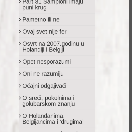
Part 31 Šampioni imaju
puni krug
Pametno ili ne
Ovaj svet nije fer
Osvrt na 2007.godinu u
Holandiji i Belgiji
Opet nesporazumi
Oni ne razumiju
Očajni odgajivači
O sreći, pokolnima i
golubarskom znanju
O Holanđanima,
Belgijancima i ‘drugima’