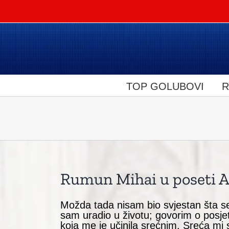
Skip
to
content
TOP GOLUBOVI
R
Rumun Mihai u poseti 
Možda tada nisam bio svjestan šta se
sam uradio u životu; govorim o posjet
koja me je učinila srećnim. Sreća mi