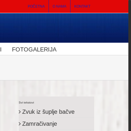
POČETNA
O NAMA
KONTAKT
I
FOTOGALERIJA
Svi tekstovi
Zvuk iz šuplje bačve
Zamračivanje