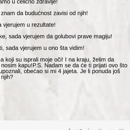
amo u čelično zdravlje!
znam da budućnost zavisi od njih!
 vjerujem u rezultate!
ke, sada vjerujem da golubovi prave magiju!
, sada vjerujem u ono šta vidim!
koji su isprali moje oči! I na kraju, želim da
nosim kapu!P.S. Nadam se da će ti prijati ovo što
upoznali, obećao si mi 4 jajeta. Je li ponuda još
njih?