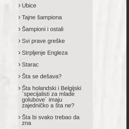
il
Ubice
Tajne šampiona
Šampioni i ostali
Svi prave greške
Strpljenje Engleza
Starac
Šta se dešava?
Šta holandski i Belgijski
`specijalisti za mlade
golubove` imaju
zajedničko a šta ne?
Šta bi svako trebao da
zna