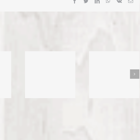
Facebook
Twitter
LinkedIn
WhatsApp
Vk
Ema
azumevanje
Vremena se menjaju
Viva Algarve