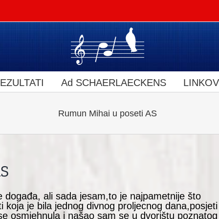
EZULTATI
Ad SCHAERLAECKENS
LINKOV
Rumun Mihai u poseti AS
AS
 događa, ali sada jesam,to je najpametnije što
i koja je bila jednog divnog proljecnog dana,posjeti
 se osmjehnula i našao sam se u dvorištu poznatog