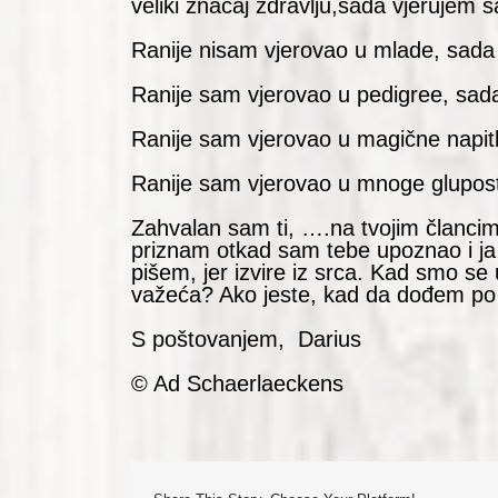
veliki značaj zdravlju,sada vjerujem s
Ranije nisam vjerovao u mlade, sada 
Ranije sam vjerovao u pedigree, sada
Ranije sam vjerovao u magične napit
Ranije sam vjerovao u mnoge gluposti
Zahvalan sam ti, ….na tvojim člancima 
priznam otkad sam tebe upoznao i ja 
pišem, jer izvire iz srca. Kad smo se 
važeća? Ako jeste, kad da dođem po 
S poštovanjem, Darius
© Ad Schaerlaeckens