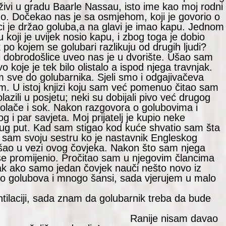
ivi u gradu Baarle Nassau, isto ime kao moj rodni
vno. Dočekao nas je sa osmjehom, koji je govorio o
i je držao goluba,a na glavi je imao kapu. Jednom
koji je uvijek nosio kapu, i zbog toga je dobio
k po kojem se golubari razlikuju od drugih ljudi?
eči dobrodošlice uveo nas je u dvorište. Ušao sam
koje je tek bilo olistalo a ispod njega travnjak.
m sve do golubarnika. Sjeli smo i odgajivačeva
om. U istoj knjizi koju sam već pomenuo čitao sam
lazili u posjetu; neki su dobijali pivo već drugog
kolače i sok. Nakon razgovora o golubovima i
 i par savjeta. Moj prijatelj je kupio neke
ug put. Kad sam stigao kod kuće shvatio sam šta
ao sam svoju sestru ko je nastavnik Engleskog
šao u vezi ovog čovjeka. Nakon što sam njega
e promijenio. Pročitao sam u njegovim člancima
nak ako samo jedan čovjek nauči nešto novo iz
o golubova i mnogo šansi, sada vjerujem u malo
golubova!
tilaciji, sada znam da golubarnik treba da bude
z promahe!
nisam davao